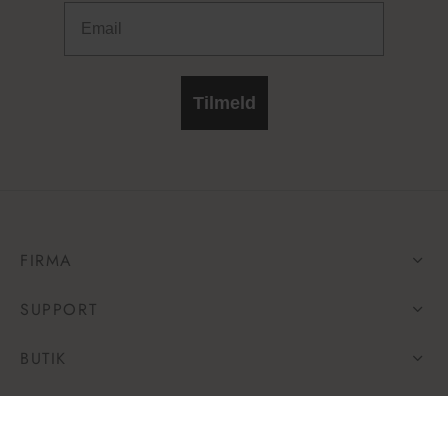
Email
Tilmeld
FIRMA
SUPPORT
BUTIK
FØLG OS