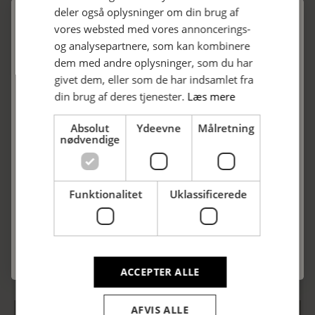
deler også oplysninger om din brug af
vores websted med vores annoncerings-
og analysepartnere, som kan kombinere
FÅ 10% RABAT
dem med andre oplysninger, som du har
Gul Æske
Brun Æske
givet dem, eller som de har indsamlet fra
85,00
kr.
85,00
kr.
På din første ordre som privatkunde,
din brug af deres tjenester.
Læs mere
når du tilmelder dig vores nyhedsbrev.
Absolut
Ydeevne
Målretning
Email
nødvendige
Tilmeld nyhedsbrev
Funktionalitet
Uklassificerede
Ved at tilmelde dig nyhedsbrevet accepterer du at modtage emails fra Hattesens
Konfektfabrik, som indeholder information om nyheder og produkter. Rabatten
gælder kun for privatkunder, der ikke tidligere har handlet ved os.. Rabatten gælder
ikke for i forvejen nedsatte produkter eller produkter på tilbud.
Smagepakke – Ærøstænger
Ærøstang: Lakrids
289,00
kr.
25,00
kr.
ACCEPTER ALLE
AFVIS ALLE