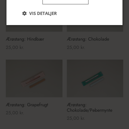
VIS DETALJER
Ærøstang: Hindbær
Ærøstang: Chokolade
25,00
kr.
25,00
kr.
Ærøstang: Grapefrugt
Ærøstang:
Chokolade/Pebermynte
25,00
kr.
25,00
kr.