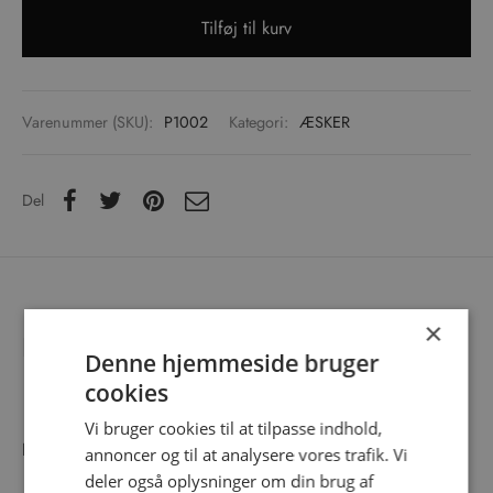
Tilføj til kurv
Varenummer (SKU):
P1002
Kategori:
ÆSKER
Del
×
Beskrivelse
Denne hjemmeside bruger
cookies
Vi bruger cookies til at tilpasse indhold,
Lakridskonfekt med lakrids, chokolade og mokka.
annoncer og til at analysere vores trafik. Vi
deler også oplysninger om din brug af