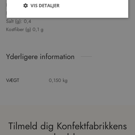
Heraf sukkerarter (g): 61,3
VIS DETALJER
Protein (g): 1,5
Salt (g): 0,4
Kostfiber (g) 0,1 g
Yderligere information
VÆGT
0,150 kg
Tilmeld dig Konfektfabrikkens