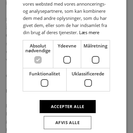
Indeholder:
vores websted med vores annoncerings-
og analysepartnere, som kan kombinere
dem med andre oplysninger, som du har
Flormelis, Glucose, sukker, invertsukker, rismel, rålakrids
givet dem, eller som de har indsamlet fra
5,81 %, kokosfedt, kakaosmør, frysetørret pulver af kaffe
din brug af deres tjenester.
Læs mere
0,97 %, kakao 0,87 %, chokolade 71% (0,46 %) salt,
salmiak, carrageenan, anethol, anisolie. Lakridskonfekten er
Absolut
Ydeevne
Målretning
nødvendige
udelukkende fremstillet af naturlige råvarer, og kan derfor
variere i smag og farve.
Funktionalitet
Uklassificerede
Opbevares mørkt og ikke for varmt.
Næringsindhold pr 100 gr.:
Energi (KJ/kcal): 1576/377
ACCEPTER ALLE
Fedt (g): 6
Mættede fedtsyrer (g): 3,7
AFVIS ALLE
Kulhydrat (g): 83,3